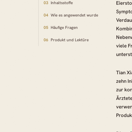
Eiersto
03
Inhaltsstoffe
Sympto
04
Wie es angewendet wurde
Verdau
05
Häufige Fragen
Kombin
Nebenw
06
Produkt und Lektüre
viele F
unterst
Tian Xi
zehn In
zur ko
Ärztet
verwen
Produk