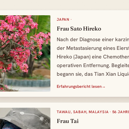
JAPAN ·
Frau Sato Hireko
Nach der Diagnose einer karzin
der Metastasierung eines Eiers
Hireko (Japan) eine Chemother
operativen Entfernung. Beglei
begann sie, das Tian Xian Liq
Erfahrungsbericht lesen
TAWAU, SABAH, MALAYSIA · 56 JAHR
Frau Tai