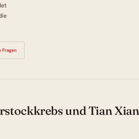
det
die
e Fragen
rstockkrebs und Tian Xia