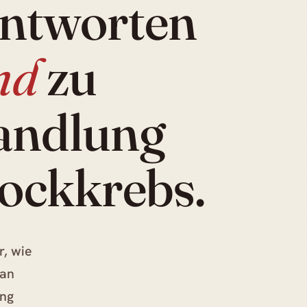
Antworten
nd
zu
Eine Er
Tian Xian 
begleitet
andlung
Operation
ersetzen.
tockkrebs.
r, wie
ian
ung