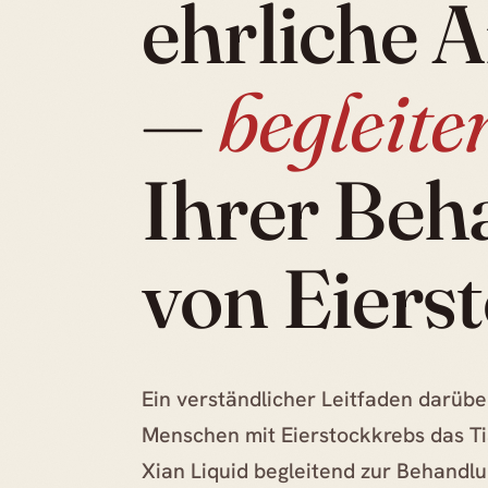
ehrliche 
—
begleite
Ihrer Beh
von Eiers
Ein verständlicher Leitfaden darübe
Menschen mit Eierstockkrebs das T
Xian Liquid begleitend zur Behandl