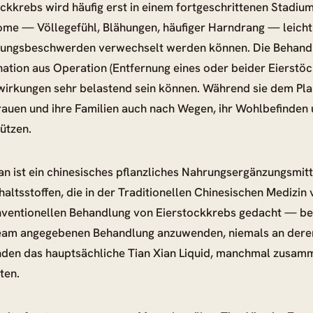
ckkrebs wird häufig erst in einem fortgeschrittenen Stadium
me — Völlegefühl, Blähungen, häufiger Harndrang — leicht
ungsbeschwerden verwechselt werden können. Die Behandlun
ation aus Operation (Entfernung eines oder beider Eierstö
irkungen sehr belastend sein können. Während sie dem Pla
rauen und ihre Familien auch nach Wegen, ihr Wohlbefinden 
ützen.
an ist ein chinesisches pflanzliches Nahrungsergänzungsmitt
haltsstoffen, die in der Traditionellen Chinesischen Medizin 
nventionellen Behandlung von Eierstockkrebs gedacht — beg
eam angegebenen Behandlung anzuwenden, niemals an deren
den das hauptsächliche Tian Xian Liquid, manchmal zusamm
ten.