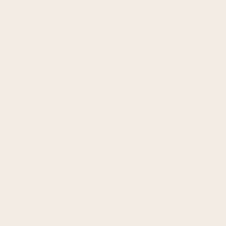
gänzung, kein Heilmittel
soll Menschen während einer ärztlich
en Behandlung unterstützen — niemals die
, Chemotherapie oder Strahlentherapie