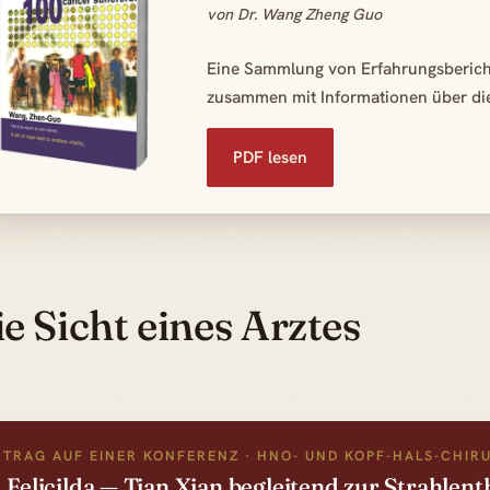
von Dr. Wang Zheng Guo
Eine Sammlung von Erfahrungsbericht
zusammen mit Informationen über die
PDF lesen
e Sicht eines Arztes
TRAG AUF EINER KONFERENZ · HNO- UND KOPF-HALS-CHIR
. Felicilda — Tian Xian begleitend zur Strahlen