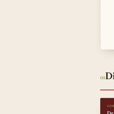
Di
02
VOR
Dr