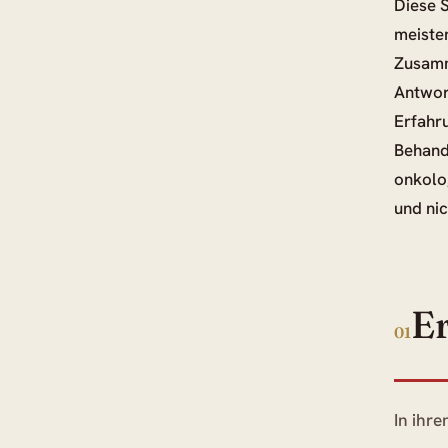
Diese 
meiste
Zusamm
Antwort
Erfahr
Behandl
onkolo
und nic
Er
01
In ihre