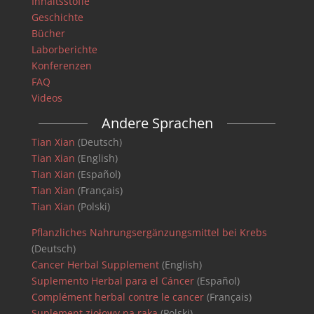
Inhaltsstoffe
Geschichte
Bücher
Laborberichte
Konferenzen
FAQ
Videos
Andere Sprachen
Tian Xian
(Deutsch)
Tian Xian
(English)
Tian Xian
(Español)
Tian Xian
(Français)
Tian Xian
(Polski)
Pflanzliches Nahrungsergänzungsmittel bei Krebs
(Deutsch)
Cancer Herbal Supplement
(English)
Suplemento Herbal para el Cáncer
(Español)
Complément herbal contre le cancer
(Français)
Suplement ziołowy na raka
(Polski)