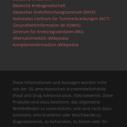
Deutsche Krebsgesellschaft
Deutsches Krebsforschungszentrum (DKFZ)
Nationales Centrum für Tumorerkrankungen (NCT)
Gesundheitsinformation.de (IQWiG)
Zentrum für Krebsregisterdaten (RKI)
Alternativmedizin (Wikipedia)
Komplementärmedizin (Wikipedia)
Diese Informationen und Aussagen wurden nicht
von der US-amerikanischen Arzneimittelbehörde
(Food and Drug Administration, FDA) bewertet. Diese
Produkte sind dazu bestimmt, das allgemeine
Wohlbefinden zu unterstützen, und sind nicht dazu
bestimmt, eine Krankheit oder Beschwerde zu
diagnostizieren, zu behandeln, zu heilen oder ihr