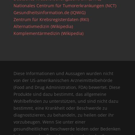
Nationales Centrum für Tumorerkrankungen (NCT)
Gesundheitsinformation.de (IQWiG)
Zentrum für Krebsregisterdaten (RKI)
Alternativmedizin (Wikipedia)
Komplementärmedizin (Wikipedia)
Diese Informationen und Aussagen wurden nicht
von der US-amerikanischen Arzneimittelbehörde
(Food and Drug Administration, FDA) bewertet. Diese
Produkte sind dazu bestimmt, das allgemeine
Wohlbefinden zu unterstützen, und sind nicht dazu
bestimmt, eine Krankheit oder Beschwerde zu
diagnostizieren, zu behandeln, zu heilen oder ihr
vorzubeugen. Wenn Sie unter einer
gesundheitlichen Beschwerde leiden oder Bedenken