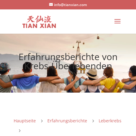
info@tianxian.com
Erfahrungsberichte von
Krebs-Überlebenden
Hauptseite
Erfahrungsberichte
Leberkrebs
5
5
5