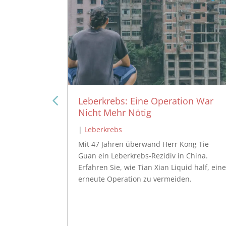
ter trinkt
Leberkrebs: Eine Operation War
ngkong)
Nicht Mehr Nötig
|
Leberkrebs
riger Vater
Mit 47 Jahren überwand Herr Kong Tie
 Leberkrebs
Guan ein Leberkrebs-Rezidiv in China.
ufen.
Erfahren Sie, wie Tian Xian Liquid half, ein
id ihm in 4
erneute Operation zu vermeiden.
kgab und in