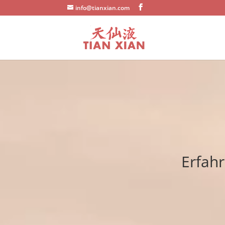
info@tianxian.com
Erfah