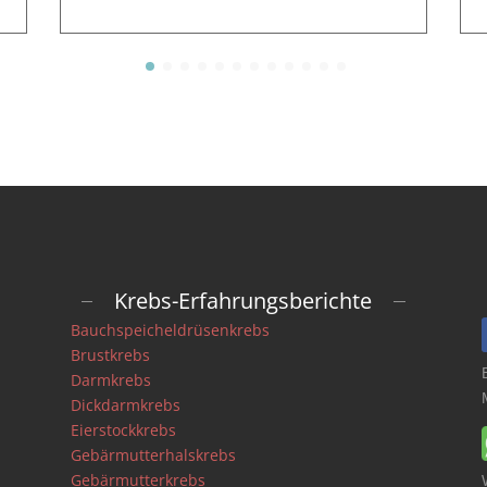
Krebs-Erfahrungsberichte
Bauchspeicheldrüsenkrebs
Brustkrebs
Darmkrebs
Dickdarmkrebs
Eierstockkrebs
Gebärmutterhalskrebs
Gebärmutterkrebs