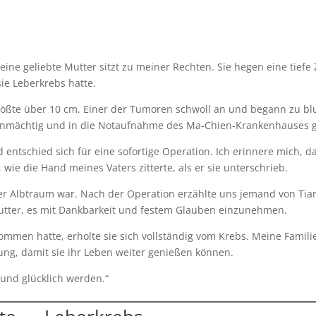
eine geliebte Mutter sitzt zu meiner Rechten. Sie hegen eine tief
sie Leberkrebs hatte.
ößte über 10 cm. Einer der Tumoren schwoll an und begann zu blu
nmächtig und in die Notaufnahme des Ma-Chien-Krankenhauses g
nd entschied sich für eine sofortige Operation. Ich erinnere mich, d
 wie die Hand meines Vaters zitterte, als er sie unterschrieb.
er Albtraum war. Nach der Operation erzählte uns jemand von Tian 
tter, es mit Dankbarkeit und festem Glauben einzunehmen.
mmen hatte, erholte sie sich vollständig vom Krebs. Meine Familie
ung, damit sie ihr Leben weiter genießen können.
 und glücklich werden.“