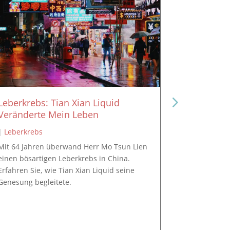
Leberkrebs: Tian Xian Liquid
Leberkreb
Veränderte Mein Leben
Monaten V
|
Leberkrebs
|
Leberkreb
Mit 64 Jahren überwand Herr Mo Tsun Lien
Mit 76 Jahr
einen bösartigen Leberkrebs in China.
Lebertumor
Erfahren Sie, wie Tian Xian Liquid seine
Erfahren Sie
Genesung begleitete.
die Chemoth