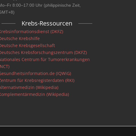
Mo–Fr 8:00–17:00 Uhr (philippinische Zeit,
GMT+8)
Krebs-Ressourcen
Krebsinformationsdienst (DKFZ)
Deutsche Krebshilfe
Deutsche Krebsgesellschaft
Deutsches Krebsforschungszentrum (DKFZ)
Nationales Centrum für Tumorerkrankungen
(NCT)
Gesundheitsinformation.de (IQWiG)
Zentrum für Krebsregisterdaten (RKI)
Alternativmedizin (Wikipedia)
Komplementärmedizin (Wikipedia)