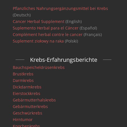
Pflanzliches Nahrungsergänzungsmittel bei Krebs
(Deutsch)
Cancer Herbal Supplement
(English)
Suplemento Herbal para el Cáncer
(Español)
Complément herbal contre le cancer
(Français)
Suplement ziołowy na raka
(Polski)
Krebs-Erfahrungsberichte
Bauchspeicheldrüsenkrebs
Brustkrebs
Darmkrebs
Dickdarmkrebs
Eierstockkrebs
Gebärmutterhalskrebs
Gebärmutterkrebs
Geschwürkrebs
Hirntumor
Knochenkrebs