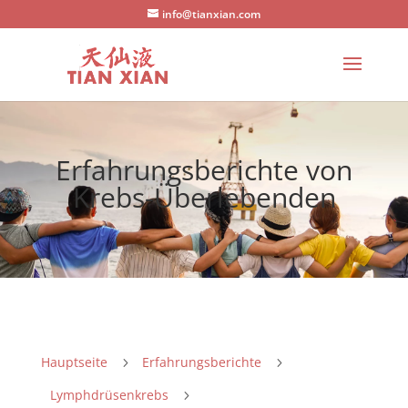
info@tianxian.com
Erfahrungsberichte von
Krebs-Überlebenden
Hauptseite
Erfahrungsberichte
5
5
Lymphdrüsenkrebs
5