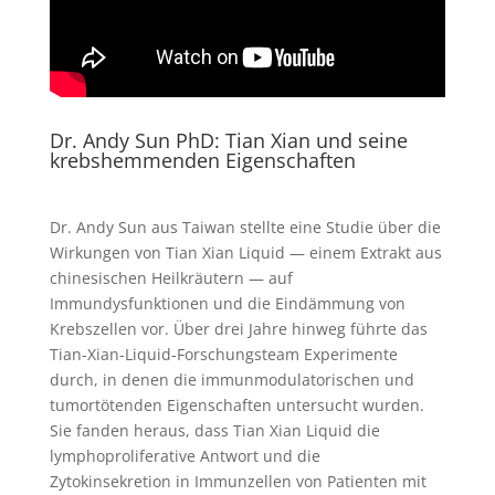
Dr. Andy Sun PhD: Tian Xian und seine
krebshemmenden Eigenschaften
Dr. Andy Sun aus Taiwan stellte eine Studie über die
Wirkungen von Tian Xian Liquid — einem Extrakt aus
chinesischen Heilkräutern — auf
Immundysfunktionen und die Eindämmung von
Krebszellen vor. Über drei Jahre hinweg führte das
Tian-Xian-Liquid-Forschungsteam Experimente
durch, in denen die immunmodulatorischen und
tumortötenden Eigenschaften untersucht wurden.
Sie fanden heraus, dass Tian Xian Liquid die
lymphoproliferative Antwort und die
Zytokinsekretion in Immunzellen von Patienten mit