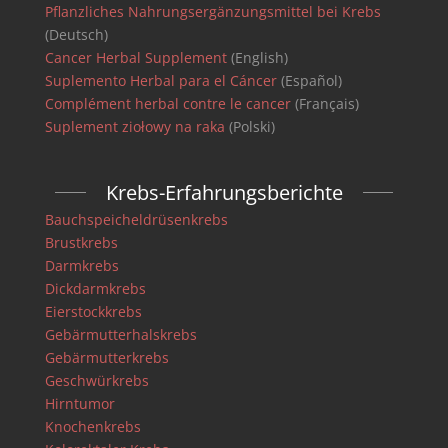
Pflanzliches Nahrungsergänzungsmittel bei Krebs
(Deutsch)
Cancer Herbal Supplement
(English)
Suplemento Herbal para el Cáncer
(Español)
Complément herbal contre le cancer
(Français)
Suplement ziołowy na raka
(Polski)
Krebs-Erfahrungsberichte
Bauchspeicheldrüsenkrebs
Brustkrebs
Darmkrebs
Dickdarmkrebs
Eierstockkrebs
Gebärmutterhalskrebs
Gebärmutterkrebs
Geschwürkrebs
Hirntumor
Knochenkrebs