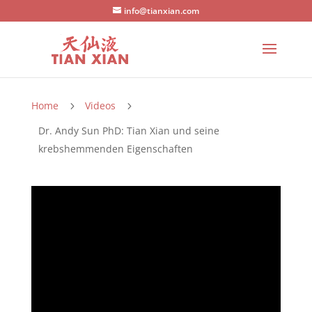
info@tianxian.com
Home
Videos
5
5
Dr. Andy Sun PhD: Tian Xian und seine
krebshemmenden Eigenschaften