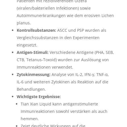
Patienten mit rezidivierenden Ulzera
(viralen/bakteriellen Infektionen) sowie
Autoimmunerkrankungen wie dem erosiven Lichen
planus.
Kontrollsubstanzen:
ASCC und PSP wurden als
Vergleichssubstanzen in den Experimenten
eingesetzt.
Antigen-Stimuli:
Verschiedene Antigene (PHA, SEB,
CTB, Tetanus-Toxoid) wurden zur Auslösung von
Immunreaktionen verwendet.
Zytokinmessung:
Analyse von IL-2, IFN-γ, TNF-α,
IL-6 und weiteren Zytokinen als Reaktion auf die
Behandlungen.
Wichtigste Ergebnisse:
Tian Xian Liquid kann antigenstimulierte
Immunreaktionen sowohl verstärken als auch
hemmen.
Zeigt deutliche Wirkungen auf die