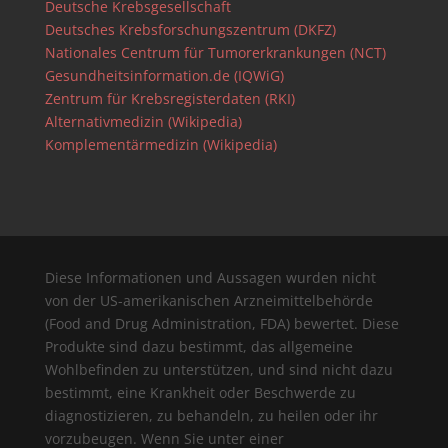
Deutsche Krebsgesellschaft
Deutsches Krebsforschungszentrum (DKFZ)
Nationales Centrum für Tumorerkrankungen (NCT)
Gesundheitsinformation.de (IQWiG)
Zentrum für Krebsregisterdaten (RKI)
Alternativmedizin (Wikipedia)
Komplementärmedizin (Wikipedia)
Diese Informationen und Aussagen wurden nicht
von der US-amerikanischen Arzneimittelbehörde
(Food and Drug Administration, FDA) bewertet. Diese
Produkte sind dazu bestimmt, das allgemeine
Wohlbefinden zu unterstützen, und sind nicht dazu
bestimmt, eine Krankheit oder Beschwerde zu
diagnostizieren, zu behandeln, zu heilen oder ihr
vorzubeugen. Wenn Sie unter einer