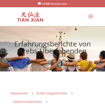
info@tianxian.com
Erfahrungsberichte von
Krebs-Überlebenden
Hauptseite
Erfahrungsberichte
5
5
Gebärmutterkrebs
5