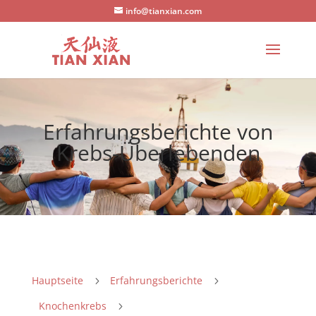
info@tianxian.com
Erfahrungsberichte von
Krebs-Überlebenden
Hauptseite
Erfahrungsberichte
5
5
Knochenkrebs
5