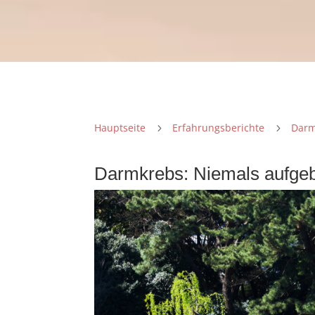
Hauptseite
Erfahrungsberichte
Darm
5
5
Darmkrebs: Niemals aufge