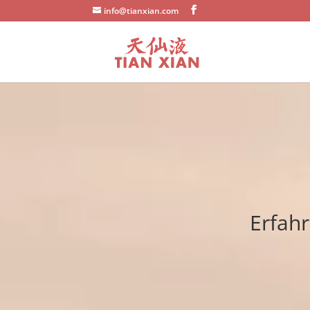
info@tianxian.com
Erfah