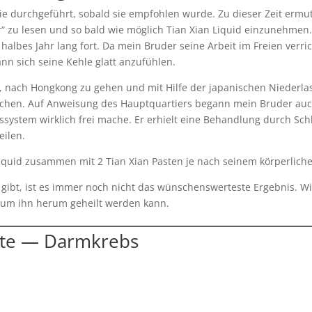
e durchgeführt, sobald sie empfohlen wurde. Zu dieser Zeit ermu
r“ zu lesen und so bald wie möglich Tian Xian Liquid einzunehmen
 halbes Jahr lang fort. Da mein Bruder seine Arbeit im Freien verric
ann sich seine Kehle glatt anzufühlen.
it, nach Hongkong zu gehen und mit Hilfe der japanischen Niederla
uchen. Auf Anweisung des Hauptquartiers begann mein Bruder auch
gssystem wirklich frei mache. Er erhielt eine Behandlung durch Sc
eilen.
Liquid zusammen mit 2 Tian Xian Pasten je nach seinem körperlich
ibt, ist es immer noch nicht das wünschenswerteste Ergebnis. Wir
um ihn herum geheilt werden kann.
hte — Darmkrebs