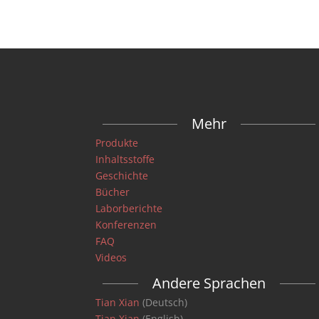
Mehr
Produkte
Inhaltsstoffe
Geschichte
Bücher
Laborberichte
Konferenzen
FAQ
Videos
Andere Sprachen
Tian Xian
(Deutsch)
Tian Xian
(English)