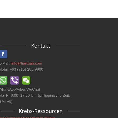
Kontakt
E-Mail:
info@tianxian.com
Mobil: +63 (915) 205-9900
WhatsApp/Viber/WeChat
Mo–Fr 8:00–17:00 Uhr (philippinische Zeit,
GMT+8)
Krebs-Ressourcen