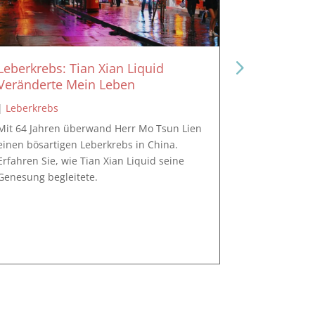
Leberkrebs: Tian Xian Liquid
Leberkreb
Veränderte Mein Leben
mit Tian X
|
Leberkrebs
|
Leberkreb
Mit 64 Jahren überwand Herr Mo Tsun Lien
Mit drei Le
einen bösartigen Leberkrebs in China.
cm, erholte 
Erfahren Sie, wie Tian Xian Liquid seine
Erfahren Sie
Genesung begleitete.
Familie verä