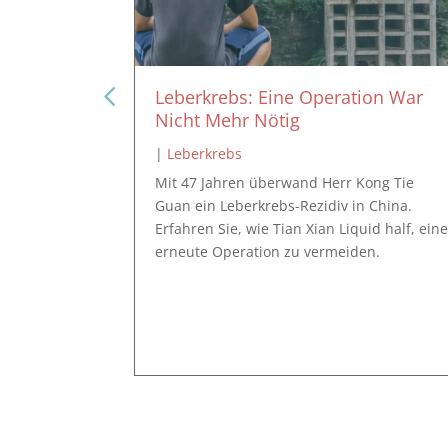
umoren
Leberkrebs: Eine Operation War
atitis B
Nicht Mehr Nötig
|
Leberkrebs
Mit 47 Jahren überwand Herr Kong Tie
aipei:
Guan ein Leberkrebs-Rezidiv in China.
it zwei
Erfahren Sie, wie Tian Xian Liquid half, ein
5×1,5 cm)
erneute Operation zu vermeiden.
e die
t Tian Xian
die