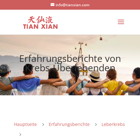
info@tianxian.com
Erfahrungsberichte von
Krebs-Überlebenden
Hauptseite
Erfahrungsberichte
Leberkrebs
5
5
5