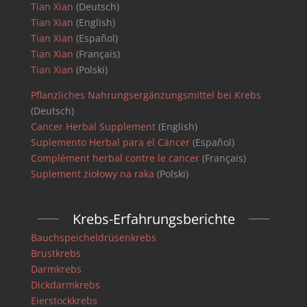
Tian Xian
(Deutsch)
Tian Xian
(English)
Tian Xian
(Español)
Tian Xian
(Français)
Tian Xian
(Polski)
Pflanzliches Nahrungsergänzungsmittel bei Krebs
(Deutsch)
Cancer Herbal Supplement
(English)
Suplemento Herbal para el Cáncer
(Español)
Complément herbal contre le cancer
(Français)
Suplement ziołowy na raka
(Polski)
Krebs-Erfahrungsberichte
Bauchspeicheldrüsenkrebs
Brustkrebs
Darmkrebs
Dickdarmkrebs
Eierstockkrebs