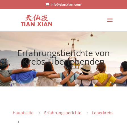
info@tianxian.com
Erfahrungsberichte von
Krebs-Überlebenden
Hauptseite
Erfahrungsberichte
Leberkrebs
5
5
5