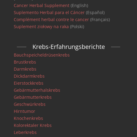
Cancer Herbal Supplement
(English)
Suplemento Herbal para el Cáncer
(Español)
Complément herbal contre le cancer
(Français)
Suplement ziołowy na raka
(Polski)
Krebs-Erfahrungsberichte
Bauchspeicheldrüsenkrebs
Brustkrebs
Darmkrebs
Dickdarmkrebs
Eierstockkrebs
Gebärmutterhalskrebs
Gebärmutterkrebs
Geschwürkrebs
Hirntumor
Knochenkrebs
Kolorektaler Krebs
Leberkrebs