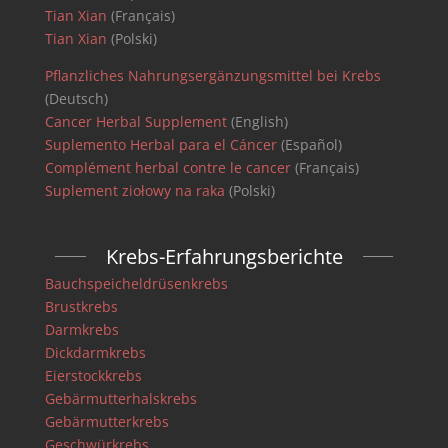
Tian Xian
(Français)
Tian Xian
(Polski)
Pflanzliches Nahrungsergänzungsmittel bei Krebs
(Deutsch)
Cancer Herbal Supplement
(English)
Suplemento Herbal para el Cáncer
(Español)
Complément herbal contre le cancer
(Français)
Suplement ziołowy na raka
(Polski)
Krebs-Erfahrungsberichte
Bauchspeicheldrüsenkrebs
Brustkrebs
Darmkrebs
Dickdarmkrebs
Eierstockkrebs
Gebärmutterhalskrebs
Gebärmutterkrebs
Geschwürkrebs