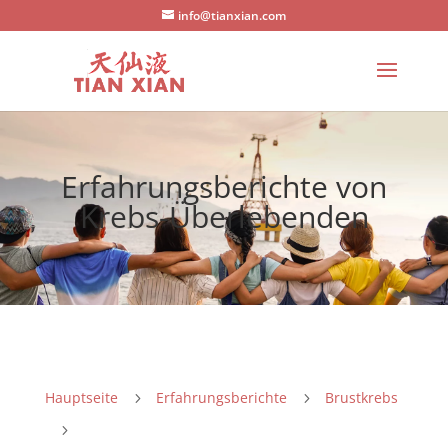
info@tianxian.com
Erfahrungsberichte von
Krebs-Überlebenden
Hauptseite
Erfahrungsberichte
Brustkrebs
5
5
5